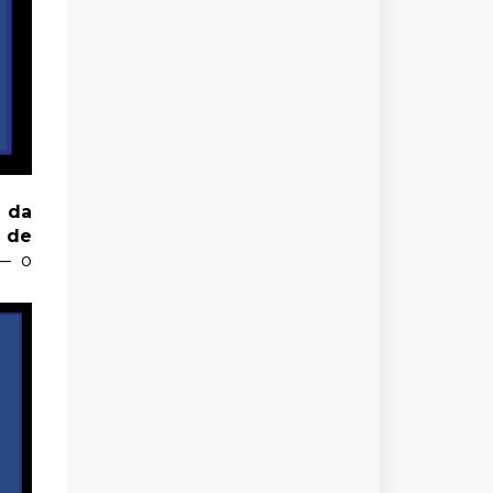
 da
 de
— o