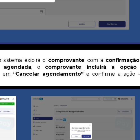
o sistema exibirá o
comprovante
com a
c
onfirmação
or
agendada
, o
comprovante incluirá a opção
ue em
“Cancelar agendamento”
e confirme a ação 