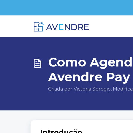
Ir para o conteúdo principal
Início
Base de conhecimento
Avendre Pay
Como Agenda
Avendre Pay
Criada por Victoria Sbrogio, Modific
Introdução