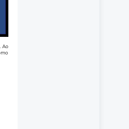
”
. Ao
como