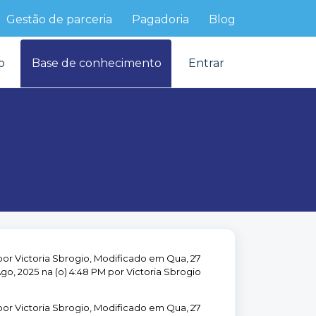
Gestão de parceria
Pagadoria
Blog
o
Base de conhecimento
Entrar
por Victoria Sbrogio, Modificado em Qua, 27
go, 2025 na (o) 4:48 PM por Victoria Sbrogio
por Victoria Sbrogio, Modificado em Qua, 27