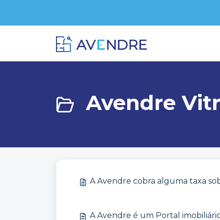
Ir para o conteúdo principal
Início
Base de conhecimento
Dúvidas Frequentes
Avendre Vitr
A Avendre cobra alguma taxa sobr
A Avendre é um Portal imobiliári